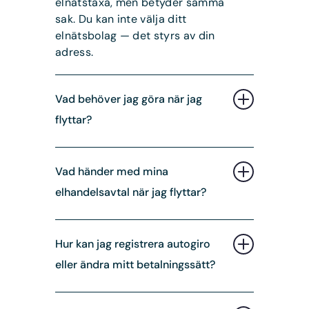
elnätstaxa, men betyder samma
sak. Du kan inte välja ditt
elnätsbolag — det styrs av din
adress.
Vad behöver jag göra när jag
flyttar?
När du flyttar behöver du anmäla
Vad händer med mina
flytten och teckna ett nytt
elhandelsavtal när jag flyttar?
elhandelsavtal för din nya adress.
Ditt nuvarande avtal avslutas
automatiskt.
Dina elhandelsavtal avslutas
Hur kan jag registrera autogiro
automatiskt och ett nytt avtal
Det här behöver du göra:
eller ändra mitt betalningssätt?
måste tecknas för din nya adress.
Anmäl flytten via
Mina sidor
Det kan du göra
här
.
eller ring oss på 0410-73 38
Du kan registrera autogiro via Mina