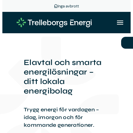
Inga avbrott
Hoppa
till
innehåll
Elavtal och smarta
energilösningar –
ditt lokala
energibolag
Trygg energi för vardagen –
idag, imorgon och för
kommande generationer.