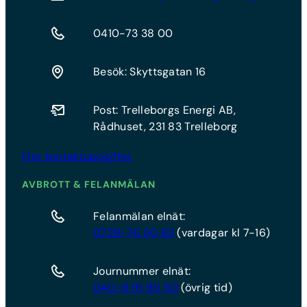
0410-73 38 00
Besök: Skyttsgatan 16
Post: Trelleborgs Energi AB,
Rådhuset, 231 83 Trelleborg
Fler kontaktuppgifter
AVBROTT & FELANMÄLAN
Felanmälan elnät:
0729-76 50 83
(vardagar kl 7-16)
Journummer elnät:
040-676 90 50
(övrig tid)