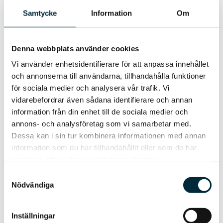
Samtycke
Information
Om
2 juli 2026
Denna webbplats använder cookies
Förtydligande kring artikel i
Vi använder enhetsidentifierare för att anpassa innehållet
Trelleborgs Allehanda om
och annonserna till användarna, tillhandahålla funktioner
solcellsdebitering
för sociala medier och analysera vår trafik. Vi
I veckan har det på Trelleborgs Allehanda
vidarebefordrar även sådana identifierare och annan
publicerats en artikel gällande
information från din enhet till de sociala medier och
solcellsproducenters debitering. Eftersom ämnet
annons- och analysföretag som vi samarbetar med.
är komplext och artikeln inte..
Dessa kan i sin tur kombinera informationen med annan
information som du har tillhandahållit eller som de har
Läs mer
samlat in när du har använt deras tjänster.
Samtyckesval
Nödvändiga
Inställningar