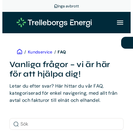
Inga avbrott
Hoppa
till
innehåll
Hem
/
Kundservice
/
FAQ
Vanliga frågor – vi är här
för att hjälpa dig!
Letar du efter svar? Här hittar du vår FAQ,
kategoriserad för enkel navigering, med allt från
avtal och fakturor till elnät och elhandel.
Sök