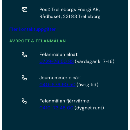
Post: Trelleborgs Energi AB,
Rådhuset, 231 83 Trelleborg
Fler kontaktuppgifter
AVBROTT & FELANMÄLAN
Felanmälan elnät:
0729-76 50 83
(vardagar kl 7-16)
Journummer elnät:
040-676 90 50
(övrig tid)
Felanmälan fjärrvärme:
0410-73 48 00
(dygnet runt)