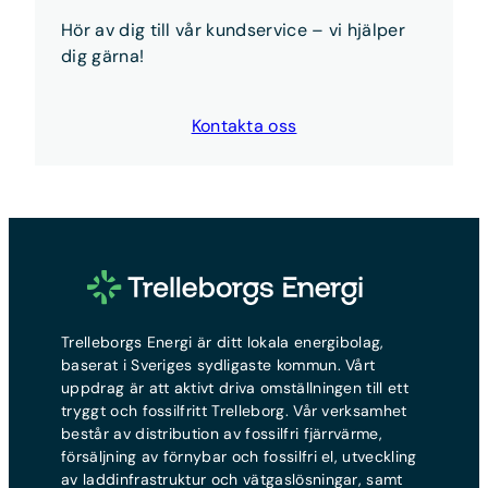
det gör du
här
Hör av dig till vår kundservice – vi hjälper
Kort sagt:
Anmäl flytten och teckna nytt avtal —
dig gärna!
vi sköter resten.
Kontakta oss
Trelleborgs Energi är ditt lokala energibolag,
baserat i Sveriges sydligaste kommun. Vårt
uppdrag är att aktivt driva omställningen till ett
tryggt och fossilfritt Trelleborg. Vår verksamhet
består av distribution av fossilfri fjärrvärme,
försäljning av förnybar och fossilfri el, utveckling
av laddinfrastruktur och vätgaslösningar, samt