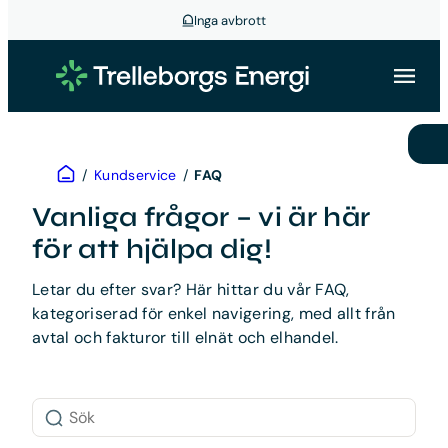
Inga avbrott
Hoppa
till
innehåll
Hem
/
Kundservice
/
FAQ
Vanliga frågor – vi är här
för att hjälpa dig!
Letar du efter svar? Här hittar du vår FAQ,
kategoriserad för enkel navigering, med allt från
avtal och fakturor till elnät och elhandel.
Sök