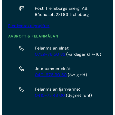
Post: Trelleborgs Energi AB,
Rådhuset, 231 83 Trelleborg
Fler kontaktuppgifter
AVBROTT & FELANMÄLAN
Felanmälan elnät:
0729-76 50 83
(vardagar kl 7-16)
Journummer elnät:
040-676 90 50
(övrig tid)
Felanmälan fjärrvärme:
0410-73 48 00
(dygnet runt)