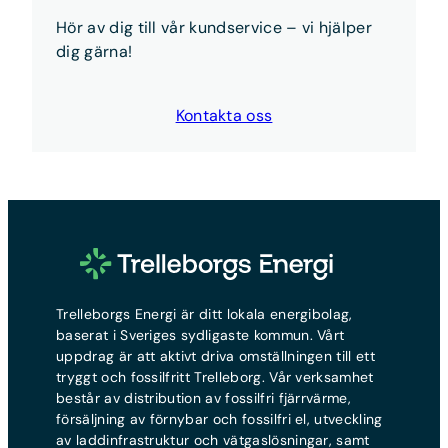
det gör du
här
Hör av dig till vår kundservice – vi hjälper
Kort sagt:
Anmäl flytten och teckna nytt avtal —
dig gärna!
vi sköter resten.
Kontakta oss
Trelleborgs Energi är ditt lokala energibolag,
baserat i Sveriges sydligaste kommun. Vårt
uppdrag är att aktivt driva omställningen till ett
tryggt och fossilfritt Trelleborg. Vår verksamhet
består av distribution av fossilfri fjärrvärme,
försäljning av förnybar och fossilfri el, utveckling
av laddinfrastruktur och vätgaslösningar, samt