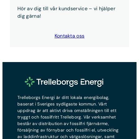
det gör du
här
Hör av dig till vår kundservice – vi hjälper
Kort sagt:
Anmäl flytten och teckna nytt avtal —
dig gärna!
vi sköter resten.
Kontakta oss
Trelleborgs Energi är ditt lokala energibolag,
baserat i Sveriges sydligaste kommun. Vårt
uppdrag är att aktivt driva omställningen till ett
tryggt och fossilfritt Trelleborg. Vår verksamhet
består av distribution av fossilfri fjärrvärme,
försäljning av förnybar och fossilfri el, utveckling
av laddinfrastruktur och vätgaslösningar, samt