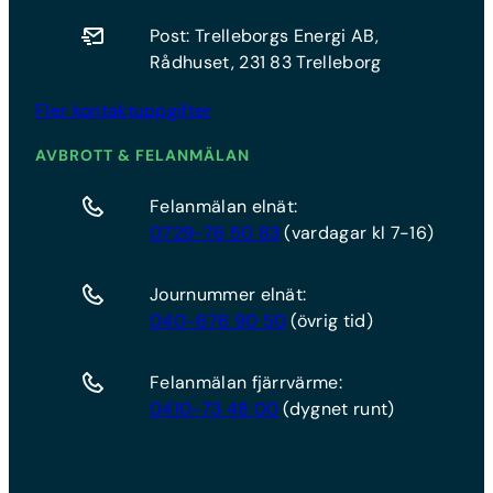
Post: Trelleborgs Energi AB,
Rådhuset, 231 83 Trelleborg
Fler kontaktuppgifter
AVBROTT & FELANMÄLAN
Felanmälan elnät:
0729-76 50 83
(vardagar kl 7-16)
Journummer elnät:
040-676 90 50
(övrig tid)
Felanmälan fjärrvärme:
0410-73 48 00
(dygnet runt)