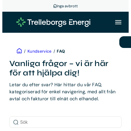
Inga avbrott
Hoppa
till
innehåll
Hem
/
Kundservice
/
FAQ
Vanliga frågor – vi är här
för att hjälpa dig!
Letar du efter svar? Här hittar du vår FAQ,
kategoriserad för enkel navigering, med allt från
avtal och fakturor till elnät och elhandel.
Sök