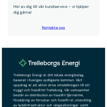
det gör du
här
Hör av dig till vår kundservice – vi hjälper
Kort sagt:
Anmäl flytten och teckna nytt avtal —
dig gärna!
vi sköter resten.
Kontakta oss
Trelleborgs Energi är ditt lokala energibolag,
baserat i Sveriges sydligaste kommun. Vårt
uppdrag är att aktivt driva omställningen till ett
tryggt och fossilfritt Trelleborg. Vår verksamhet
består av distribution av fossilfri fjärrvärme,
försäljning av förnybar och fossilfri el, utveckling
av laddinfrastruktur och vätgaslösningar, samt