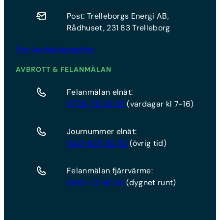
Post: Trelleborgs Energi AB,
Rådhuset, 231 83 Trelleborg
Fler kontaktuppgifter
AVBROTT & FELANMÄLAN
Felanmälan elnät:
0729-76 50 83
(vardagar kl 7-16)
Journummer elnät:
040-676 90 50
(övrig tid)
Felanmälan fjärrvärme:
0410-73 48 00
(dygnet runt)