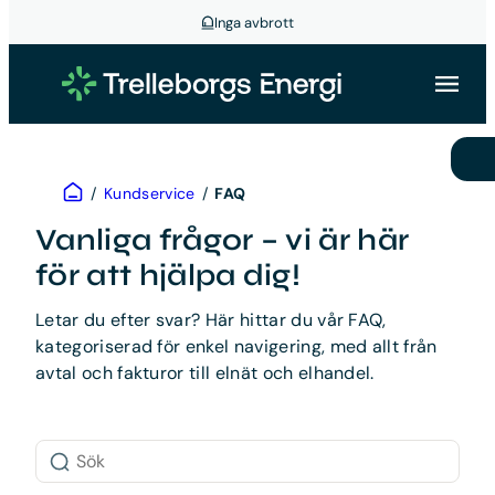
Inga avbrott
Hoppa
till
innehåll
Hem
/
Kundservice
/
FAQ
Vanliga frågor – vi är här
för att hjälpa dig!
Letar du efter svar? Här hittar du vår FAQ,
kategoriserad för enkel navigering, med allt från
avtal och fakturor till elnät och elhandel.
Sök