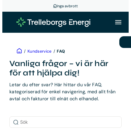
Inga avbrott
Hoppa
till
innehåll
Hem
/
Kundservice
/
FAQ
Vanliga frågor – vi är här
för att hjälpa dig!
Letar du efter svar? Här hittar du vår FAQ,
kategoriserad för enkel navigering, med allt från
avtal och fakturor till elnät och elhandel.
Sök