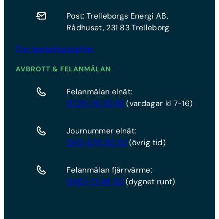
Post: Trelleborgs Energi AB,
Rådhuset, 231 83 Trelleborg
Fler kontaktuppgifter
AVBROTT & FELANMÄLAN
Felanmälan elnät:
0729-76 50 83
(vardagar kl 7-16)
Journummer elnät:
040-676 90 50
(övrig tid)
Felanmälan fjärrvärme:
0410-73 48 00
(dygnet runt)