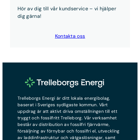
det gör du
här
Hör av dig till vår kundservice – vi hjälper
Kort sagt:
Anmäl flytten och teckna nytt avtal —
dig gärna!
vi sköter resten.
Kontakta oss
Trelleborgs Energi är ditt lokala energibolag,
baserat i Sveriges sydligaste kommun. Vårt
uppdrag är att aktivt driva omställningen till ett
tryggt och fossilfritt Trelleborg. Vår verksamhet
består av distribution av fossilfri fjärrvärme,
försäljning av förnybar och fossilfri el, utveckling
av laddinfrastruktur och vätgaslösningar, samt