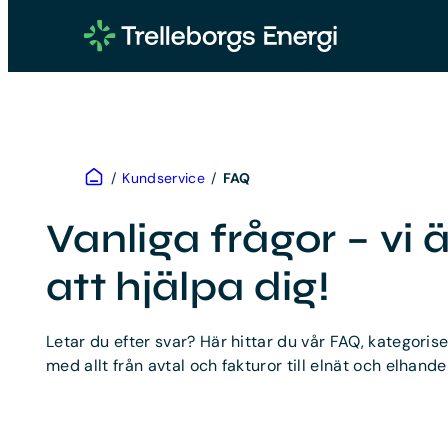
Hoppa
till
innehåll
Hem
/
Kundservice
/
FAQ
Vanliga frågor – vi ä
att hjälpa dig!
Letar du efter svar? Här hittar du vår FAQ, kategorise
med allt från avtal och fakturor till elnät och elhandel