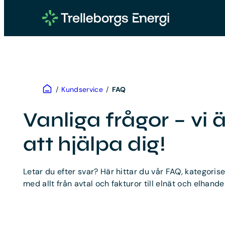
Hoppa
till
innehåll
Hem
/
Kundservice
/
FAQ
Vanliga frågor – vi ä
att hjälpa dig!
Letar du efter svar? Här hittar du vår FAQ, kategorise
med allt från avtal och fakturor till elnät och elhandel