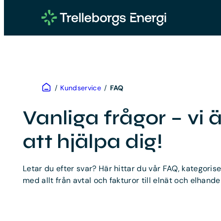
Hoppa
till
innehåll
Hem
/
Kundservice
/
FAQ
Vanliga frågor – vi ä
att hjälpa dig!
Letar du efter svar? Här hittar du vår FAQ, kategorise
med allt från avtal och fakturor till elnät och elhandel