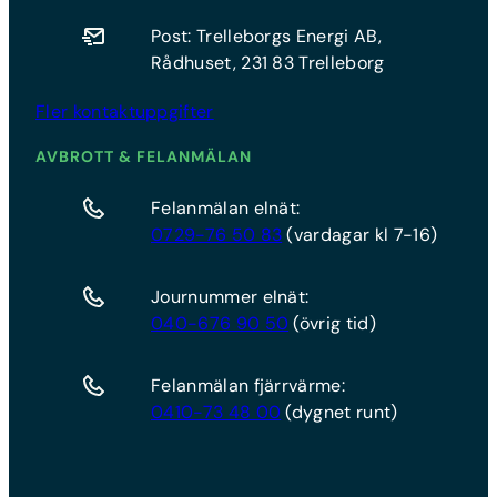
Post: Trelleborgs Energi AB,
Rådhuset, 231 83 Trelleborg
Fler kontaktuppgifter
AVBROTT & FELANMÄLAN
Felanmälan elnät:
0729-76 50 83
(vardagar kl 7-16)
Journummer elnät:
040-676 90 50
(övrig tid)
Felanmälan fjärrvärme:
0410-73 48 00
(dygnet runt)