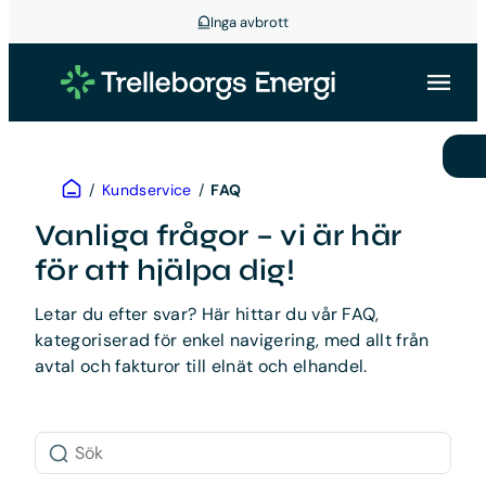
Inga avbrott
Hoppa
till
innehåll
Hem
/
Kundservice
/
FAQ
Vanliga frågor – vi är här
för att hjälpa dig!
Letar du efter svar? Här hittar du vår FAQ,
kategoriserad för enkel navigering, med allt från
avtal och fakturor till elnät och elhandel.
Sök