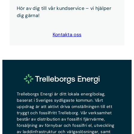
det gör du
här
Hör av dig till vår kundservice – vi hjälper
Kort sagt:
Anmäl flytten och teckna nytt avtal —
dig gärna!
vi sköter resten.
Kontakta oss
Trelleborgs Energi är ditt lokala energibolag,
baserat i Sveriges sydligaste kommun. Vårt
uppdrag är att aktivt driva omställningen till ett
tryggt och fossilfritt Trelleborg. Vår verksamhet
består av distribution av fossilfri fjärrvärme,
försäljning av förnybar och fossilfri el, utveckling
av laddinfrastruktur och vätgaslösningar, samt