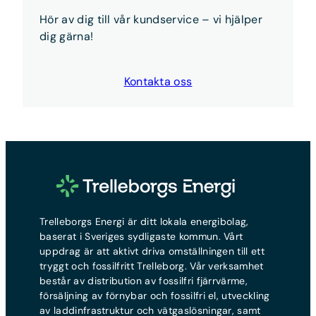
det gör du
här
Hör av dig till vår kundservice – vi hjälper
Kort sagt:
Anmäl flytten och teckna nytt avtal —
dig gärna!
vi sköter resten.
Kontakta oss
Trelleborgs Energi är ditt lokala energibolag,
baserat i Sveriges sydligaste kommun. Vårt
uppdrag är att aktivt driva omställningen till ett
tryggt och fossilfritt Trelleborg. Vår verksamhet
består av distribution av fossilfri fjärrvärme,
försäljning av förnybar och fossilfri el, utveckling
av laddinfrastruktur och vätgaslösningar, samt