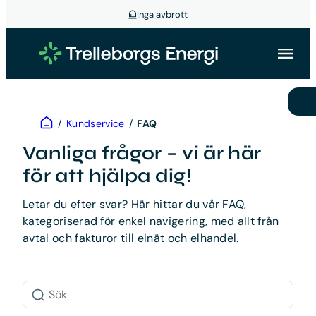
Inga avbrott
Hoppa
till
innehåll
Hem
/
Kundservice
/
FAQ
Vanliga frågor – vi är här
för att hjälpa dig!
Letar du efter svar? Här hittar du vår FAQ,
kategoriserad för enkel navigering, med allt från
avtal och fakturor till elnät och elhandel.
Sök