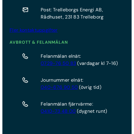
Post: Trelleborgs Energi AB,
Rådhuset, 231 83 Trelleborg
Fler kontaktuppgifter
AVBROTT & FELANMÄLAN
Felanmälan elnät:
0729-76 50 83
(vardagar kl 7-16)
Journummer elnät:
040-676 90 50
(övrig tid)
Felanmälan fjärrvärme:
0410-73 48 00
(dygnet runt)