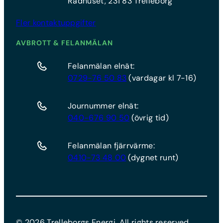
Rådhuset, 231 83 Trelleborg
Fler kontaktuppgifter
AVBROTT & FELANMÄLAN
Felanmälan elnät:
0729-76 50 83
(vardagar kl 7-16)
Journummer elnät:
040-676 90 50
(övrig tid)
Felanmälan fjärrvärme:
0410-73 48 00
(dygnet runt)
©
2026
Trelleborgs Energi. All rights reserved.