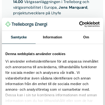
14.00
Vätgasanläggningen i Trelleborg och
vätgasmobilitet i Europa,
Jens Marquard
,
projektutvecklare på Lhyfe
14.30
Framtidsspaning, samtal och
frågestund
med samtliga värdföretag,
utställare och publiken
Samtycke
Information
Om
15.00-
Mingel
, möjlighet till provkörning av
vätgasbil, nätverkande och tilltugg. Här ges
Denna webbplats använder cookies
det tillfälle att prata med utställarföretagen
däribland Toyota och Powercell.
Vi använder enhetsidentifierare för att anpassa innehållet
och annonserna till användarna, tillhandahålla funktioner
Eventet modereras av
Yasemin Arhan
för sociala medier och analysera vår trafik. Vi
Modéer
, VD och grundare av Altitude
vidarebefordrar även sådana identifierare och annan
Meetings.
information från din enhet till de sociala medier och
annons- och analysföretag som vi samarbetar med.
Passa på och träffa experter, debattera
Dessa kan i sin tur kombinera informationen med annan
och knyt nya kontakter!
information som du har tillhandahållit eller som de har
Anmäl dig här nedan (om du inte redan