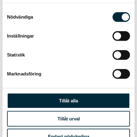
samlat in när du har använt deras tjänster.
gjort det),
senast 17 april
om du vill
säkerställa en sittplats:
Samtyckesval
Nödvändiga
> Jag kommer gärna den 3 maj!
Om oss
Inställningar
Vätgas Sverige är en plattform för att driva
på utvecklingen av vätgas. På uppdrag av
Statistik
våra medlemmar sprider vi kunskap,
inspirerar till att tänka nytt och att våga.
Marknadsföring
Lhyfe producerar och levererar förnybar
vätgas för transport och industri. Lhyfe har
idag verksamhet i tio länder (Frankrike,
Tyskland, Belgien, Nederländerna, Danmark,
Tillåt alla
Sverige, Finland, Norge, Spanien och
Portugal).
Tillåt urval
Everfuel är ett danskt bolag som satsar på
att utveckla vätgasinfrastrukturprojekt i
Endast nödvändiga