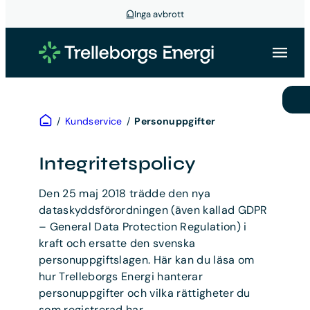
Inga avbrott
Hoppa
till
innehåll
Hem
/
Kundservice
/
Personuppgifter
Integritetspolicy
Den 25 maj 2018 trädde den nya
dataskyddsförordningen (även kallad GDPR
– General Data Protection Regulation) i
kraft och ersatte den svenska
personuppgiftslagen. Här kan du läsa om
hur Trelleborgs Energi hanterar
personuppgifter och vilka rättigheter du
som registrerad har.