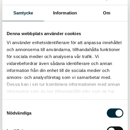
Rätt att motsätta dig
Samtycke
Information
Om
behandling
Om du upplever att dina personuppgifter
Denna webbplats använder cookies
används på ett felaktigt sätt av Trelleborgs
Vi använder enhetsidentifierare för att anpassa innehållet
Energi så har du när som helst rätt att göra
och annonserna till användarna, tillhandahålla funktioner
invändningar mot den behandling som sker.
för sociala medier och analysera vår trafik. Vi
vidarebefordrar även sådana identifierare och annan
Rätt till radering
information från din enhet till de sociala medier och
annons- och analysföretag som vi samarbetar med.
Under vissa förutsättningar, som när du har
Dessa kan i sin tur kombinera informationen med annan
återkallat ett tidigare lämnat samtycke
information som du har tillhandahållit eller som de har
och/eller det saknas laglig grund för fortsatt
samlat in när du har använt deras tjänster.
behandling av dina personuppgifter, har du
Samtyckesval
rätt att begära radering av dina
Nödvändiga
personuppgifter. När vi har lagkrav på oss
att spara vissa personuppgifter gäller inte
rätten till radering.