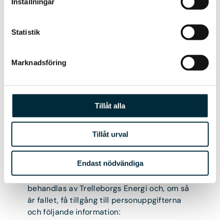
Inställningar
Rätt till
Statistik
behandlingsbegränsning
Du har under vissa förutsättningar rätt att
Marknadsföring
begränsa behandlingen av dina
personuppgifter till att endast omfatta
lagring av personuppgifterna, till exempel
Tillåt alla
under tiden då Trelleborgs Energi utreder
om du har rätt till radering.
Tillåt urval
Rätt till tillgång
Endast nödvändiga
Du har rätt att få en bekräftelse från
Trelleborgs Energi att dina personuppgifter
behandlas av Trelleborgs Energi och, om så
är fallet, få tillgång till personuppgifterna
och följande information: