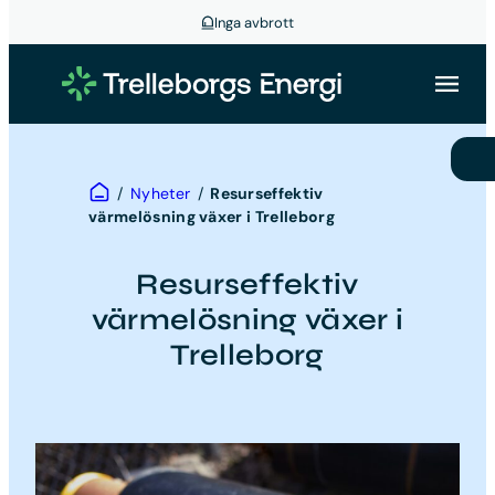
Inga avbrott
Hoppa
till
innehåll
Hem
/
Nyheter
/
Resurseffektiv
värmelösning växer i Trelleborg
Resurseffektiv
värmelösning växer i
Trelleborg