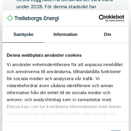
under 2028. För denna stadsdel har
Trelleborgs Energi ingått en
avsiktsförklaring med bolagen för att ta
fram ett unikt energikoncept baserat på
förnybara energislag och vätgaslagring.
Samtycke
Information
Om
Just nu pågår en genomförbarhetsstudie
som stöttas finansiellt av
Denna webbplats använder cookies
Energimyndigheten och ska redovisas
under hösten.
Vi använder enhetsidentifierare för att anpassa innehållet
och annonserna till användarna, tillhandahålla funktioner
– Energilösningen i Västra Sjöstaden som vi
för sociala medier och analysera vår trafik. Vi
planerar, bygger på ett cirkulärt tänk och
vidarebefordrar även sådana identifierare och annan
syftar till att öka självförsörjningen och
information från din enhet till de sociala medier och
resiliensen i fastigheterna – samtidigt som
annons- och analysföretag som vi samarbetar med.
systemet naturligtvis är hållbart. Grunden
Dessa kan i sin tur kombinera informationen med annan
är solceller, vars överskott lagras i både
information som du har tillhandahållit eller som de har
batterier och vätgas. Vätgas kan fungera
samlat in när du har använt deras tjänster.
som ett flexibelt energilager under längre
Samtyckesval
perioder. Vid vätgasproduktion bildas