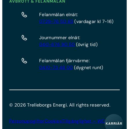
AVBROTT & FELANMÄLAN
Felanmälan elnät:
0729-76 50 83
(vardagar kl 7-16)
Journummer elnät:
040-676 90 50
(övrig tid)
Felanmälan fjärrvärme:
0410-73 48 00
(dygnet runt)
©
2026
Trelleborgs Energi. All rights reserved.
Personuppgifter
Cookies
Tillgänglighet – WCAG
KARRIÄR