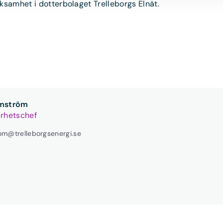
ksamhet i dotterbolaget Trelleborgs Elnät.
lmström
arhetschef
rom@trelleborgsenergi.se