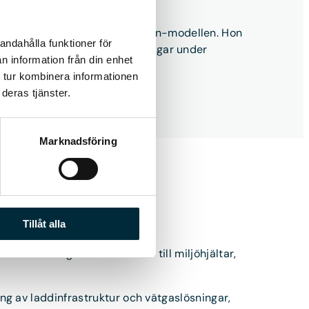
mat, energi och coach inom lean-modellen. Hon
andahålla funktioner för
då att finnas tillgänglig vardagar under
n information från din enhet
 tur kombinera informationen
deras tjänster.
Marknadsföring
Tillåt alla
alt för att göra våra kunder till miljöhjältar,
ling av laddinfrastruktur och vätgaslösningar,