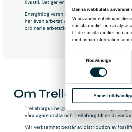
livsstil. Det ger en positiv effekt såväl för ekon
Denna webbplats använder 
Energirådgivaren Emelie Karlsson kommer senas
Vi använder enhetsidentifierar
har även arbetat vid Energikontoret och på LKAB
sociala medier och analysera 
ordinarie arbetstider.
till de sociala medier och a
med annan information som du 
Samtyckesval
Nödvändiga
Om Trelleborgs Ene
Endast nödvändig
Trelleborgs Energi är ett modernt energibolag med
våra ägare stolta och Trelleborg till en drivande
Vår verksamhet består av distribution av fossilfr