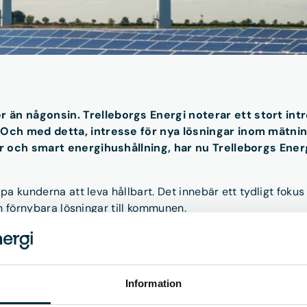
än någonsin. Trelleborgs Energi noterar ett stort int
Och med detta, intresse för nya lösningar inom mätning,
ar och smart energihushållning, har nu Trelleborgs Ener
lpa kunderna att leva hållbart. Det innebär ett tydligt fokus
ch förnybara lösningar till kommunen.
ngna året infört timprisavtal, och startat ett pilotprojekt 
2023. Nu anställer bolaget en energirådgivare, med fokus p
ar.
Information
såtgärder på fastigheter och hus, inom industri och företag, 