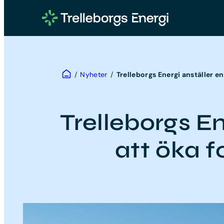
Hoppa
till
innehåll
Hem
/
Nyheter
/
Trelleborgs Energi anställer en
Trelleborgs En
att öka f