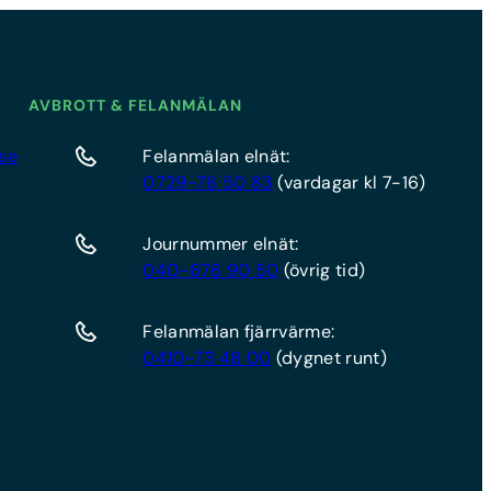
AVBROTT & FELANMÄLAN
se
Felanmälan elnät:
0729-76 50 83
(vardagar kl 7-16)
Journummer elnät:
040-676 90 50
(övrig tid)
Felanmälan fjärrvärme:
0410-73 48 00
(dygnet runt)