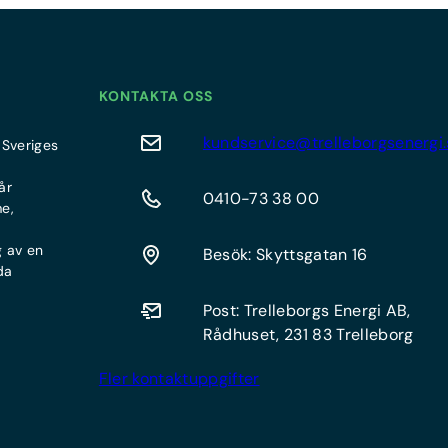
KONTAKTA OSS
kundservice@trelleborgsenergi.
 Sveriges
år
0410-73 38 00
me,
g av en
Besök: Skyttsgatan 16
da
Post: Trelleborgs Energi AB,
Rådhuset, 231 83 Trelleborg
Fler kontaktuppgifter