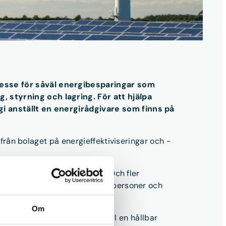
resse för såväl energibesparingar som
 styrning och lagring. För att hjälpa
gi anställt en energirådgivare som finns på
 från bolaget på energieffektiviseringar och -
för styrning av värmepumpar. Och fler
å att upplysa och guida privatpersoner och
Om
samt sporra de intresserade till en hållbar