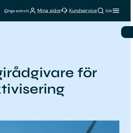
Sök
Mina sidor
Kundservice
Inga avbrott
Sök
girådgivare för
tivisering