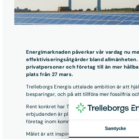
Energimarknaden påverkar vår vardag nu mer 
effektiviseringsåtgärder bland allmänheten. 
privatpersoner och företag till än mer hållb
plats från 27 mars.
Trelleborgs Energis uttalade ambition är att hjä
besparingar, och på att tillföra mer fossilfria o
Rent konkret har Trelleborgs Energi under det gå
erbjudanden är planerade till andra halvan av 
företag inom kommunen till bättre energilösning
Samtycke
Målet är att inspirera till energieffektivisering