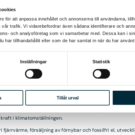
omin som för klimatet.
cookies
t från Jordbruksverket och en roll som rådgivare inom kli
e för att anpassa innehållet och annonserna till användarna, tillh
 tidigare. Emelie Karlsson börjar den 27 mars, och kommer 
vår trafik. Vi vidarebefordrar även sådana identifierare och anna
nnons- och analysföretag som vi samarbetar med. Dessa kan i sin
har tillhandahållit eller som de har samlat in när du har använt 
Inställningar
Statistik
rgi
a
Tillåt urval
 sikte mot framtiden. Vi arbetar hållbart, innovativt och lok
 kraft i klimatomställningen.
i fjärrvärme, försäljning av förnybar och fossilfri el, utveck