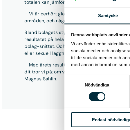
totalen kan jämföras med energibranschens sni
– Vi är oerhört glada och stolta över att vi fra
Samtycke
områden, och något vi alla aktivt värnar om, säg
Bland bolagets styrkor hittar vi frågor kring de
Denna webbplats använder 
resultatet på hela 97 %, vilket är en bit över s
Vi använder enhetsidentifierar
bolag-snittet. Och likt fjolåret var enkätens bä
sociala medier och analysera 
eller sexuell läggning.
till de sociala medier och a
– Med årets resultat börjar vi närma oss de bol
med annan information som du 
dit tror vi på: om vi tar hand om varandra, så f
Samtyckesval
Magnus Sahlin.
Nödvändiga
Endast nödvändig