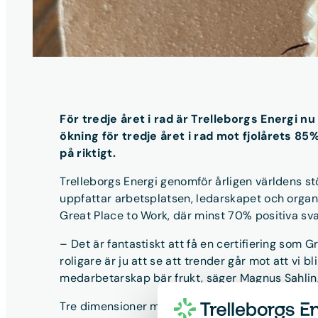
För tredje året i rad är Trelleborgs Energi n
ökning för tredje året i rad mot fjolårets 85
på riktigt.
Trelleborgs Energi genomför årligen världens st
uppfattar arbetsplatsen, ledarskapet och organi
Great Place to Work, där minst 70% positiva sva
– Det är fantastiskt att få en certifiering som
roligare är ju att se att trender går mot att vi b
medarbetarskap bär frukt, säger Magnus Sahlin,
Tre dimensioner mäts i Trust Index; tillit till 