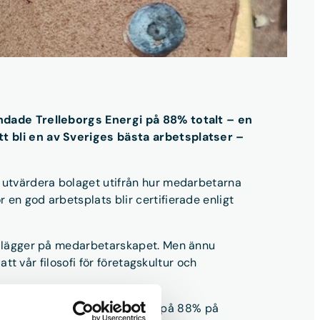
landade Trelleborgs Energi på 88% totalt – en
tt bli en av Sveriges bästa arbetsplatser –
t utvärdera bolaget utifrån hur medarbetarna
 en god arbetsplats blir certifierade enligt
vi lägger på medarbetarskapet. Men ännu
att vår filosofi för företagskultur och
ap. Trelleborgs Energis resultat på 88% på