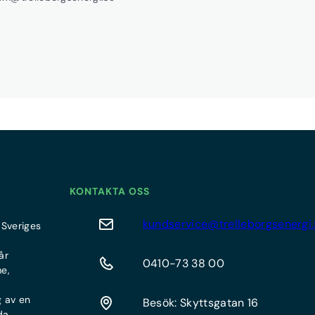
KONTAKTA OSS
kundservice@trelleborgsenergi.
 Sveriges
år
0410-73 38 00
me,
g av en
Besök: Skyttsgatan 16
da