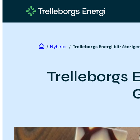
Hoppa
till
innehåll
Hem
/
Nyheter
/
Trelleborgs Energi blir återige
Trelleborgs E