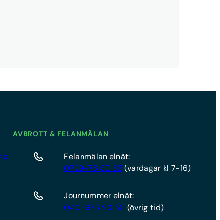
AVBROTT & FELANMÄLAN
se
Felanmälan elnät:
0729-76 50 83
(vardagar kl 7-16)
Journummer elnät:
040-676 90 50
(övrig tid)