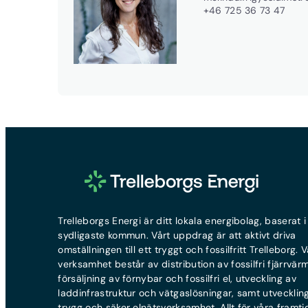
+46 725 36 73 47
Trelleborgs Energi är ditt lokala energibolag, baserat i
sydligaste kommun. Vårt uppdrag är att aktivt driva
omställningen till ett tryggt och fossilfritt Trelleborg. V
verksamhet består av distribution av fossilfri fjärrvär
försäljning av förnybar och fossilfri el, utveckling av
laddinfrastruktur och vätgaslösningar, samt utvecklin
trygg och säker elnätsverksamhet. Allt för våra framti