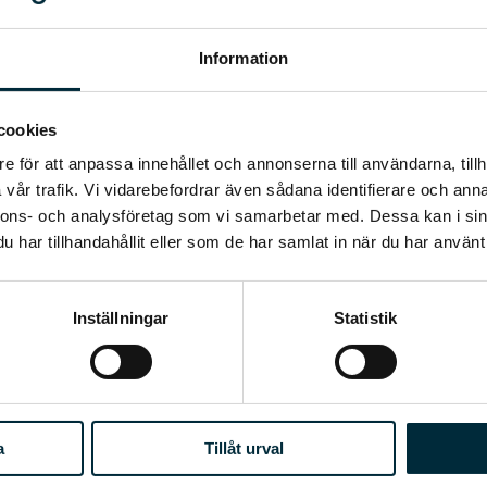
tt på ca 56%.
mför allt får så goda resultat på frågorna som rör kamratska
Information
er Liridon Kalludra, HR business partner på Trelleborgs Ene
laktighet: att ledare Trelleborgs Energi efterfrågar medarbe
cookies
nittet för Sveriges bästa bolag. Samverkan och stolthet över
e för att anpassa innehållet och annonserna till användarna, tillh
sta resultat inom området likabehandling, där 100 % uppleve
vår trafik. Vi vidarebefordrar även sådana identifierare och anna
nnons- och analysföretag som vi samarbetar med. Dessa kan i sin
ag som har korats som Sveriges bästa arbetsplatser, så nu 
har tillhandahållit eller som de har samlat in när du har använt 
år vi ett attraktivt och framgångsrikt företag. Kanske behöve
Inställningar
Statistik
a
Tillåt urval