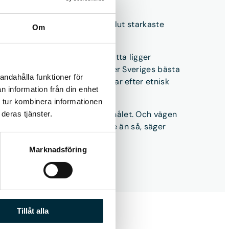
p och stolthet. De är våra absolut starkaste
Om
rgi.
tarnas idéer som exempel. I detta ligger
 det egna arbetet låg också över Sveriges bästa
andahålla funktioner för
r att bolaget inte diskriminerar efter etnisk
n information från din enhet
 tur kombinera informationen
känns det som att vi är nära målet. Och vägen
deras tjänster.
r man inte göra det krångligare än så, säger
Marknadsföring
Tillåt alla