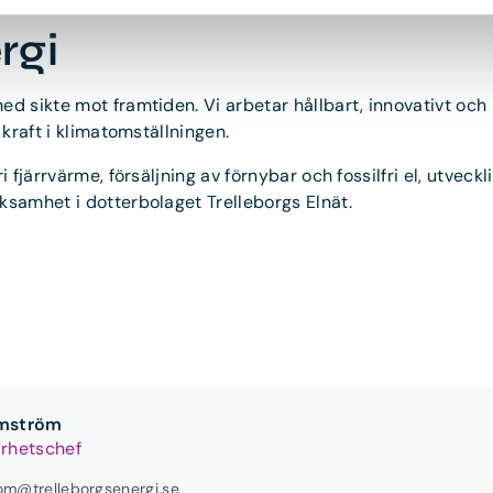
rgi
 sikte mot framtiden. Vi arbetar hållbart, innovativt och lok
 kraft i klimatomställningen.
i fjärrvärme, försäljning av förnybar och fossilfri el, utveck
ksamhet i dotterbolaget Trelleborgs Elnät.
lmström
arhetschef
rom@trelleborgsenergi.se