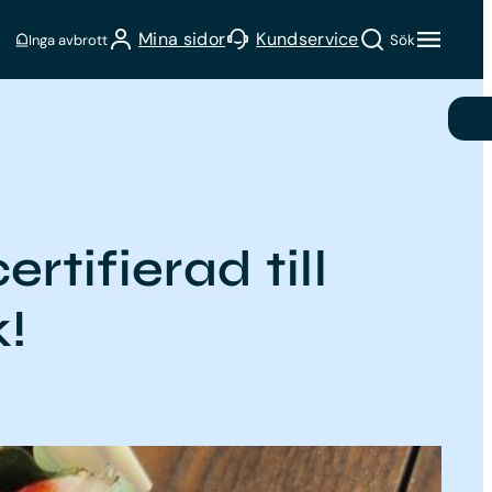
Sök
Mina sidor
Kundservice
Inga avbrott
Sök
rtifierad till
!