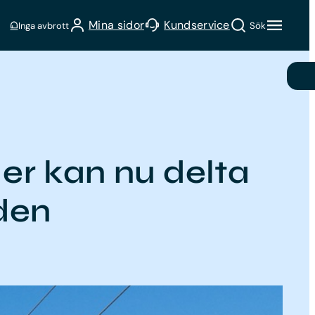
Sök
Mina sidor
Kundservice
Inga avbrott
Sök
er kan nu delta
den