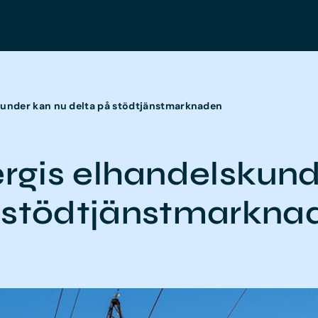
skunder kan nu delta på stödtjänstmarknaden
ergis elhandelskund
 stödtjänstmarkna