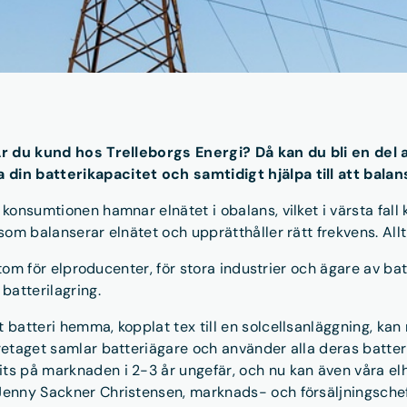
? Är du kund hos Trelleborgs Energi? Då kan du bli en d
 din batterikapacitet och samtidigt hjälpa till att balan
konsumtionen hamnar elnätet i obalans, vilket i värsta fall 
som balanserar elnätet och upprätthåller rätt frekvens. Allt 
förutom för elproducenter, för stora industrier och ägare av 
batterilagring.
t batteri hemma, kopplat tex till en solcellsanläggning, ka
retaget samlar batteriägare och använder alla deras batterie
its på marknaden i 2-3 år ungefär, och nu kan även våra e
 Jenny Sackner Christensen, marknads- och försäljningschef