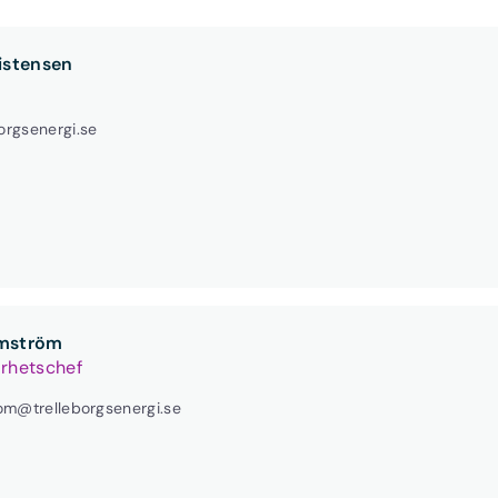
istensen
orgsenergi.se
lmström
arhetschef
rom@trelleborgsenergi.se