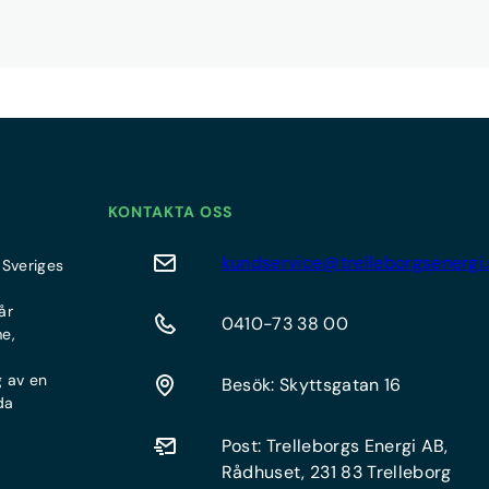
KONTAKTA OSS
kundservice@trelleborgsenergi.
 Sveriges
år
0410-73 38 00
me,
g av en
Besök: Skyttsgatan 16
da
Post: Trelleborgs Energi AB,
Rådhuset, 231 83 Trelleborg