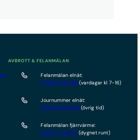
AVBROTT & FELANMÄLAN
se
Felanmälan elnät:
0729-76 50 83
(vardagar kl 7-16)
Journummer elnät:
040-676 90 50
(övrig tid)
Felanmälan fjärrvärme:
0410-73 48 00
(dygnet runt)