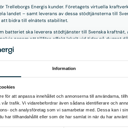
r Trelleborgs Energis kunder. Företagets virtuella kraftve
hela landet – samt leverans av dessa stödtjänsterna till Sven
tt bidra till elnätets stabilitet.
 batteriet ska leverera stödtjänster till Svenska kraftnät,
pelvis genom att tillföra effekt lokalt vid tider på dygnet d
aftnät kan alltså stödtjänsterna avlasta flaskhalsar i elnät
balansera tillgång och efterfrågan. Det har i sin tur en pos
Information
apacitetsbrist och flaskhalsar i elnätet. Det minskar också
cookies
nstallerade energilager, främst i form av batterier, fyrdubbl
e för att anpassa innehållet och annonserna till användarna, tillh
vår trafik. Vi vidarebefordrar även sådana identifierare och anna
, där man köper och säljer stödtjänster till Svenska kraftnät
nnons- och analysföretag som vi samarbetar med. Dessa kan i sin
kwatt kan erbjuda våra kunder denna möjlighet, säger Jenn
har tillhandahållit eller som de har samlat in när du har använt 