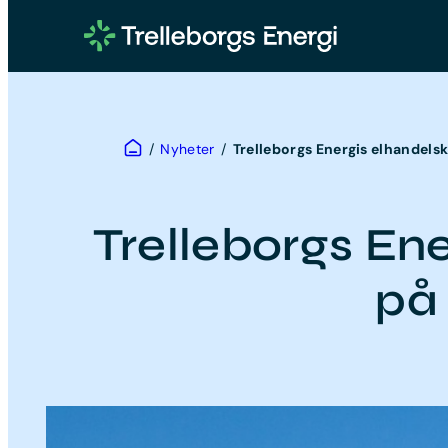
Hoppa
till
innehåll
Hem
/
Nyheter
/
Trelleborgs Energis elhandel
Trelleborgs En
på