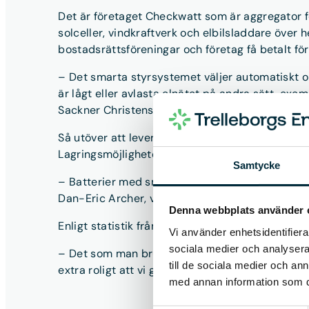
Det är företaget Checkwatt som är aggregator fö
solceller, vindkraftverk och elbilsladdare över 
bostadsrättsföreningar och företag få betalt för a
– Det smarta styrsystemet väljer automatiskt om
är lågt eller avlasta elnätet på andra sätt, exem
Sackner Christensen.
Så utöver att leverera kapacitet till Svenska Kr
Lagringsmöjligheterna innebär också att man kan 
Samtycke
– Batterier med smart styrning är en väg runt k
Dan-Eric Archer, vd för CheckWatt.
Denna webbplats använder 
Enligt statistik från Skatteverket har antalet i
Vi använder enhetsidentifierar
sociala medier och analysera 
– Det som man brukar kalla flexibilitetsmarknaden
till de sociala medier och a
extra roligt att vi genom samarbetet med Chec
med annan information som du 