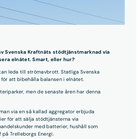
el av Svenska Kraftnäts stödtjänstmarknad via
sera elnätet. Smart, eller hur?
kan leda till strömavbrott. Statliga Svenska
för att bibehålla balansen i elnätet.
batteriparker, men de senaste åren har denna
n man via en så kallad aggregator erbjuda
r för att sälja stödtjänsterna via
lhandelskunder med batterier, hushåll som
 på Trelleborgs Energi.