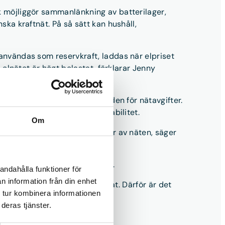
rk möjliggör sammanlänkning av batterilager,
ska kraftnät. På så sätt kan hushåll,
 användas som reservkraft, laddas när elpriset
å elnätet är högt belastat, förklarar Jenny
et – och därmed minska kostnaden för nätavgifter.
itiv påverkan på elprisets stabilitet.
Om
 behovet av dyra förstärkningar av näten, säger
ats bara mellan åren 2021-2022.
andahålla funktioner för
n information från din enhet
, har hittills varit få förunnat. Därför är det
 tur kombinera informationen
y Sackner Christensen.
deras tjänster.