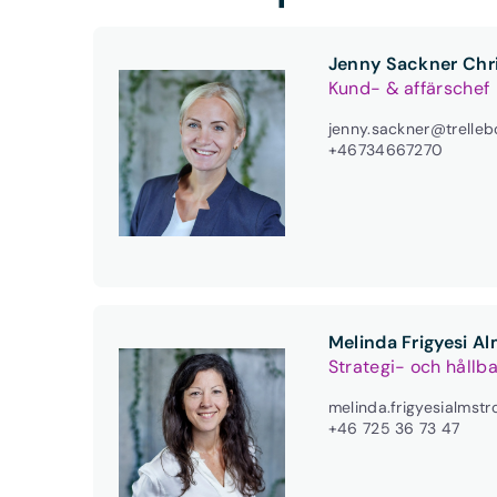
Jenny Sackner Chr
Kund- & affärschef
jenny.sackner@trelleb
+46734667270
Melinda Frigyesi A
Strategi- och hållb
melinda.frigyesialmst
+46 725 36 73 47