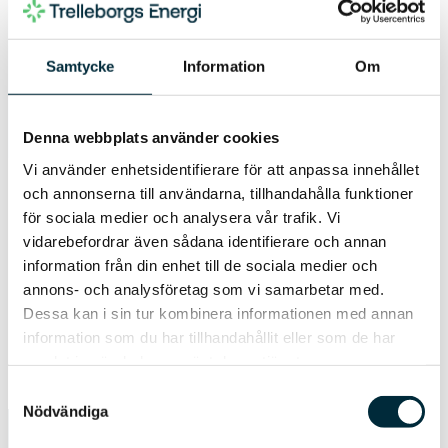
Vi är stolta över att erbjuda en webbplats som
inte bara speglar våra värderingar utan också
levererar tillgänglighet och funktionalitet enligt
Samtycke
Information
Om
dagens alla lagkrav.
Denna webbplats använder cookies
Vi använder enhetsidentifierare för att anpassa innehållet
och annonserna till användarna, tillhandahålla funktioner
för sociala medier och analysera vår trafik. Vi
Hittar du inte det du söker?
vidarebefordrar även sådana identifierare och annan
Hör av dig till vår kundservice – vi
information från din enhet till de sociala medier och
hjälper dig gärna!
annons- och analysföretag som vi samarbetar med.
Dessa kan i sin tur kombinera informationen med annan
Kontakta oss
information som du har tillhandahållit eller som de har
samlat in när du har använt deras tjänster.
Samtyckesval
Nödvändiga