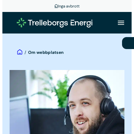
Inga avbrott
Hoppa
till
innehåll
Hem
/
Om webbplatsen