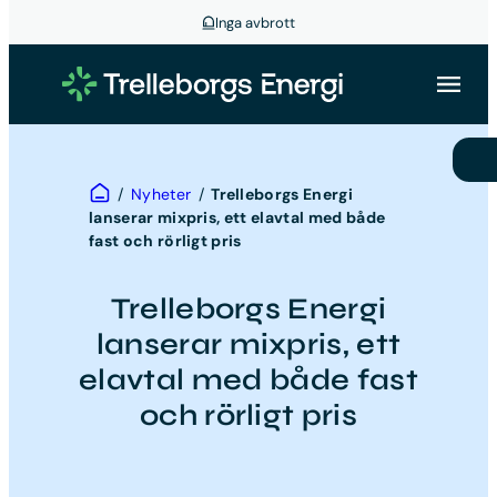
Inga avbrott
Hoppa
till
innehåll
Hem
/
Nyheter
/
Trelleborgs Energi
lanserar mixpris, ett elavtal med både
fast och rörligt pris
Trelleborgs Energi
lanserar mixpris, ett
elavtal med både fast
och rörligt pris