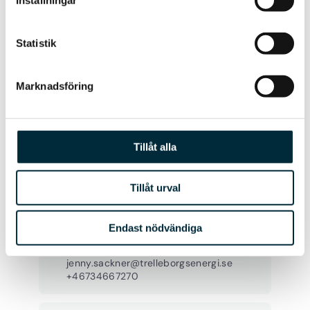
Inställningar
Statistik
Kontaktpersoner
Marknadsföring
Tillåt alla
Tillåt urval
Jenny Sackner Christensen
Endast nödvändiga
Kund- & affärschef
jenny.sackner@trelleborgsenergi.se
+46734667270