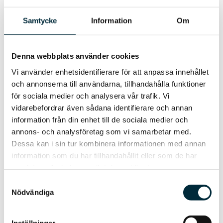
Samtycke
Information
Om
Om Trelleborgs Energi
Denna webbplats använder cookies
Trelleborgs Energi är ett modernt
energibolag med sikte mot framtiden. Vi
Vi använder enhetsidentifierare för att anpassa innehållet
arbetar hållbart, innovativt och lokalt för att
och annonserna till användarna, tillhandahålla funktioner
göra våra kunder till miljöhjältar, våra ägare
för sociala medier och analysera vår trafik. Vi
stolta och Trelleborg till en drivande kraft i
vidarebefordrar även sådana identifierare och annan
klimatomställningen.
information från din enhet till de sociala medier och
annons- och analysföretag som vi samarbetar med.
Vår verksamhet består av distribution av
Dessa kan i sin tur kombinera informationen med annan
fossilfri fjärrvärme, försäljning av förnybar
information som du har tillhandahållit eller som de har
och fossilfri el, utveckling av
samlat in när du har använt deras tjänster.
laddinfrastruktur och vätgaslösningar, samt
Samtyckesval
utveckling av en trygg och säker
Nödvändiga
elnätsverksamhet i dotterbolaget
Trelleborgs Elnät.