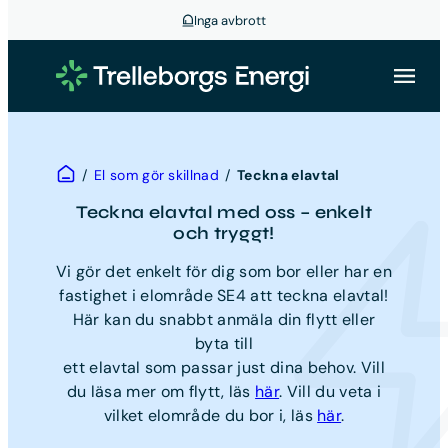
Inga avbrott
Hoppa
till
innehåll
Hem
/
El som gör skillnad
/
Teckna elavtal
Teckna elavtal med oss – enkelt
och tryggt!
Vi gör det enkelt för dig som bor eller har en
fastighet i elområde SE4 att teckna elavtal!
Här kan du snabbt anmäla din flytt eller
byta till
ett elavtal som passar just dina behov. Vill
du läsa mer om flytt, läs
här
. Vill du veta i
vilket elområde du bor i, läs
här
.