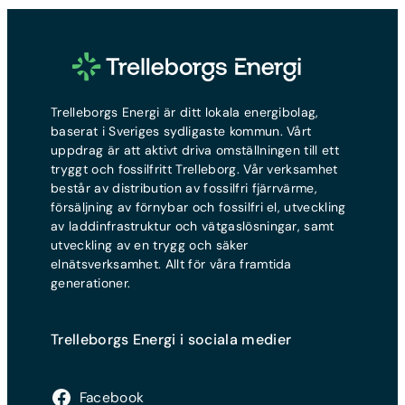
Energiskatt
— en statlig skatt
som ingår i elnätsfakturan
Kort sagt:
Elnätsavgiften betalar du
för att ha tillgång till elnätet och
Trelleborgs Energi är ditt lokala energibolag,
kunna få el hem till dig. Avgiften
baserat i Sveriges sydligaste kommun. Vårt
kallas ibland även elnätspris eller
uppdrag är att aktivt driva omställningen till ett
elnätstaxa, men betyder samma
tryggt och fossilfritt Trelleborg. Vår verksamhet
sak. Du kan inte välja ditt
består av distribution av fossilfri fjärrvärme,
elnätsbolag — det styrs av din
försäljning av förnybar och fossilfri el, utveckling
adress.
av laddinfrastruktur och vätgaslösningar, samt
utveckling av en trygg och säker
elnätsverksamhet. Allt för våra framtida
generationer.
Trelleborgs Energi i sociala medier
Facebook