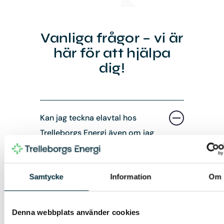
Vanliga frågor – vi är
här för att hjälpa
dig!
Kan jag teckna elavtal hos
Trelleborgs Energi även om jag
inte bor i Trelleborg?
Samtycke
Information
Om
Ja! Du kan teckna elavtal med
Trelleborgs Energi oavsett var i
elområde 4 (SE4) du bor. Det spelar
Denna webbplats använder cookies
ingen roll vilket elnätsbolag du