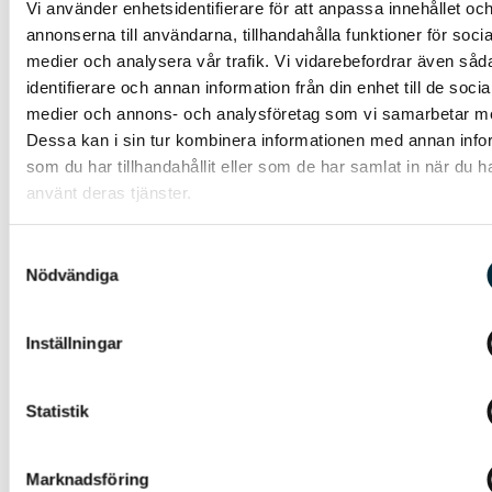
tillhör.
Vi använder enhetsidentifierare för att anpassa innehållet oc
annonserna till användarna, tillhandahålla funktioner för socia
SE4 är södra Sverige och omfattar
medier och analysera vår trafik. Vi vidarebefordrar även såd
bland annat:
identifierare och annan information från din enhet till de socia
medier och annons- och analysföretag som vi samarbetar m
Hela Skåne län
Dessa kan i sin tur kombinera informationen med annan info
Blekinge län
som du har tillhandahållit eller som de har samlat in när du h
Södra Halland
använt deras tjänster.
Södra Kalmar län och Öland
Större städer i området:
Malmö,
Samtyckesval
Helsingborg, Lund, Kristianstad,
Nödvändiga
Trelleborg, Karlskrona, Kalmar,
Växjö, Varberg (södra delarna) och
Inställningar
Oskarshamn.
En karta över elområde SE4 hittar
Statistik
du
här
.
Kort sagt:
Bor du i södra Sverige
Marknadsföring
tillhör du troligen SE4 — och då kan