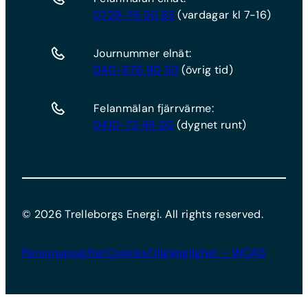
0729-76 50 83
(vardagar kl 7-16)
Journummer elnät:
040-676 90 50
(övrig tid)
Felanmälan fjärrvärme:
0410-73 48 00
(dygnet runt)
©
2026
Trelleborgs Energi. All rights reserved.
Personuppgifter
Cookies
Tillgänglighet – WCAG