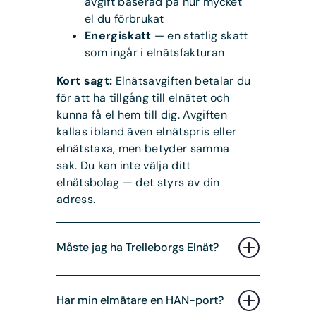
avgift baserad på hur mycket
el du förbrukat
Energiskatt
— en statlig skatt
som ingår i elnätsfakturan
Kort sagt:
Elnätsavgiften betalar du
för att ha tillgång till elnätet och
kunna få el hem till dig. Avgiften
kallas ibland även elnätspris eller
elnätstaxa, men betyder samma
sak. Du kan inte välja ditt
elnätsbolag — det styrs av din
adress.
Måste jag ha Trelleborgs Elnät?
Ja, om du bor inom Trelleborgs
Har min elmätare en HAN-port?
kommun och vi äger elnätet i ditt