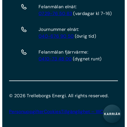
Felanmälan elnät:
0729-76 50 83
(vardagar kl 7-16)
Journummer elnät:
040-676 90 50
(övrig tid)
Felanmälan fjärrvärme:
0410-73 48 00
(dygnet runt)
©
2026
Trelleborgs Energi. All rights reserved.
Personuppgifter
Cookies
Tillgänglighet – WCAG
KARRIÄR