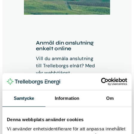
Anmäl din anslutning
enkelt online
Vill du anmäla anslutning
till Trelleborgs elnät? Med
vår webbtjänst
föranmälan.nu hanterar du
enkelt dina ärenden online
– med kortare
Samtycke
Information
Om
handläggningstider och
mindre pappersarbete.
Smidigt och effektivt, för
Denna webbplats använder cookies
både dig och miljön
Vi använder enhetsidentifierare för att anpassa innehållet
Läs mer om hur du gör en