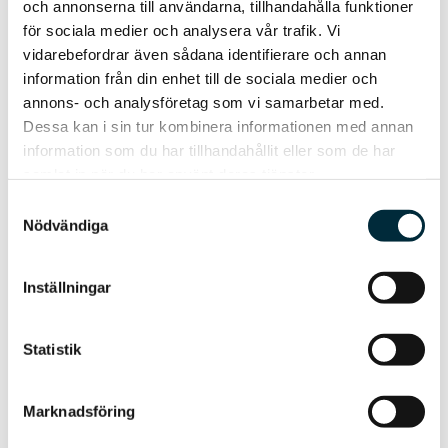
och annonserna till användarna, tillhandahålla funktioner
anmälan
L
för sociala medier och analysera vår trafik. Vi
vidarebefordrar även sådana identifierare och annan
information från din enhet till de sociala medier och
annons- och analysföretag som vi samarbetar med.
Dessa kan i sin tur kombinera informationen med annan
information som du har tillhandahållit eller som de har
samlat in när du har använt deras tjänster.
Samtyckesval
Nödvändiga
Vanliga frågor – vi är
Inställningar
här för att hjälpa dig!
Statistik
Varför betalar jag elnätsavgift?
Marknadsföring