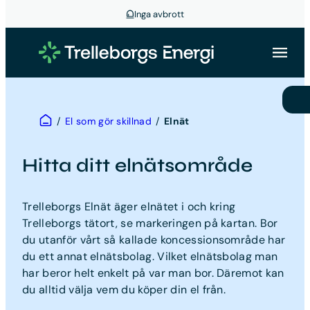
Inga avbrott
Hoppa
till
innehåll
Hem
/
El som gör skillnad
/
Elnät
Hitta ditt elnätsområde
Trelleborgs Elnät äger elnätet i och kring
Trelleborgs tätort, se markeringen på kartan. Bor
du utanför vårt så kallade koncessionsområde har
du ett annat elnätsbolag. Vilket elnätsbolag man
har beror helt enkelt på var man bor. Däremot kan
du alltid välja vem du köper din el från.