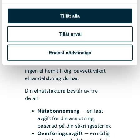
Elnätsavgift är den kostnad du
betalar för att vara ansluten till
Tillåt alla
elnätet — alltså för själva
infrastrukturen som transporterar
Tillåt urval
elen till din bostad eller
verksamhet. Den är skild från vad
du betalar för själva elen.
Endast nödvändiga
Utan elnätsavtal får du helt enkelt
ingen el hem till dig, oavsett vilket
elhandelsbolag du har.
Din elnätsfaktura består av tre
delar:
Nätabonnemang
— en fast
avgift för din anslutning,
baserad på din säkringsstorlek
Överföringsavgift
— en rörlig