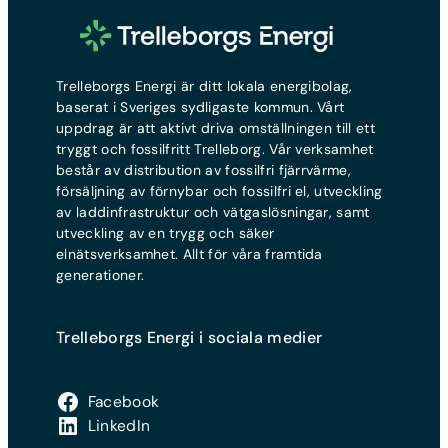
Kort sagt:
Anmäl flytten och teckna
avgift baserad på hur mycket
nytt avtal — vi sköter resten.
el du förbrukat
Energiskatt
— en statlig skatt
Trelleborgs Energi är ditt lokala energibolag,
som ingår i elnätsfakturan
baserat i Sveriges sydligaste kommun. Vårt
uppdrag är att aktivt driva omställningen till ett
Kort sagt:
Elnätsavgiften betalar du
tryggt och fossilfritt Trelleborg. Vår verksamhet
för att ha tillgång till elnätet och
består av distribution av fossilfri fjärrvärme,
kunna få el hem till dig. Avgiften
försäljning av förnybar och fossilfri el, utveckling
kallas ibland även elnätspris eller
av laddinfrastruktur och vätgaslösningar, samt
elnätstaxa, men betyder samma
utveckling av en trygg och säker
sak. Du kan inte välja ditt
elnätsverksamhet. Allt för våra framtida
elnätsbolag — det styrs av din
generationer.
adress.
Trelleborgs Energi i sociala medier
Facebook
LinkedIn