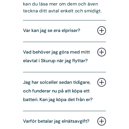
kan du läsa mer om dem och även
teckna ditt avtal enkelt och smidigt.
Var kan jag se era elpriser?
Under
våra elpriser
presenterar vi
Vad behöver jag göra med mitt
alla avtalsformer och dess priser
elavtal i Skurup när jag flyttar?
inklusive den fasta avgiften.
Vid inflyttning eller utflyttning är
Jag har solceller sedan tidigare,
det viktigt att anmäla flytten och
och funderar nu på att köpa ett
teckna ett nytt elhandelsavtal. Du
kan enkelt göra flyttanmälan via
batteri. Kan jag köpa det från er?
Mina sidor här på vår hemsida eller
kontakta oss via telefon 0410-73 38
Oavsett om du redan har solceller
00 så hjälper vi dig!
Varför betalar jag elnätsavgift?
eller funderar på att installera, så