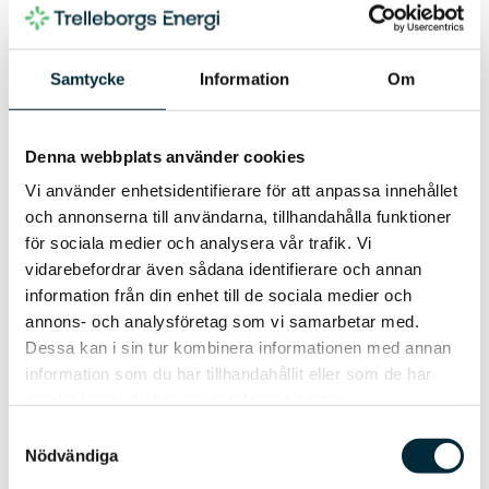
Samtycke
Information
Om
Aktuellt från Trelleborgs
Denna webbplats använder cookies
Energi
Vi använder enhetsidentifierare för att anpassa innehållet
och annonserna till användarna, tillhandahålla funktioner
Håll dig uppdaterad med senaste nytt om
för sociala medier och analysera vår trafik. Vi
våra utvecklingsprojekt och hållbara
energilösningar.
vidarebefordrar även sådana identifierare och annan
information från din enhet till de sociala medier och
Utforska fler nyheter
annons- och analysföretag som vi samarbetar med.
Dessa kan i sin tur kombinera informationen med annan
information som du har tillhandahållit eller som de har
samlat in när du har använt deras tjänster.
Samtyckesval
Nödvändiga