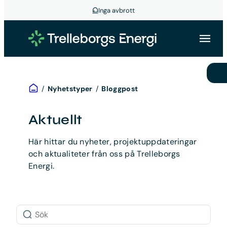
Inga avbrott
Hoppa
till
innehåll
Hem
/
Nyhetstyper
/
Bloggpost
Aktuellt
Här hittar du nyheter, projektuppdateringar
och aktualiteter från oss på Trelleborgs
Energi.
Sök