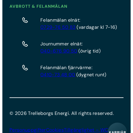
AVBROTT & FELANMÄLAN
Felanmälan elnät:
0729-76 50 83
(vardagar kl 7-16)
Journummer elnät:
040-676 90 50
(övrig tid)
Felanmälan fjärrvärme:
0410-73 48 00
(dygnet runt)
©
2026
Trelleborgs Energi. All rights reserved.
Personuppgifter
Cookies
Tillgänglighet – WCAG
KARRIÄR