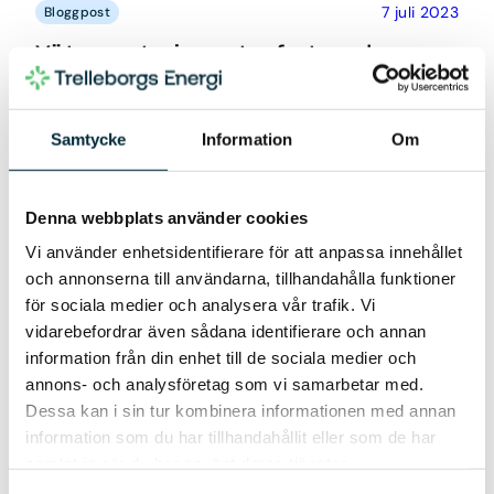
7 juli 2023
Bloggpost
Vätgassatsningen tar fart med
godkända vindkraftverk i Trelleborgs
Hamn
De två planerade vindkraftverken på 15 GWh i
Samtycke
Information
Om
Trelleborgs hamn har nu fått grönt ljus. Med det
får vätgassatsningen i..
Denna webbplats använder cookies
Läs mer
Vi använder enhetsidentifierare för att anpassa innehållet
och annonserna till användarna, tillhandahålla funktioner
för sociala medier och analysera vår trafik. Vi
vidarebefordrar även sådana identifierare och annan
information från din enhet till de sociala medier och
annons- och analysföretag som vi samarbetar med.
Dessa kan i sin tur kombinera informationen med annan
28 april 2023
Bloggpost
information som du har tillhandahållit eller som de har
Välkommen den 3 maj klockan 13
samlat in när du har använt deras tjänster.
Tack för din anmälan! Vi ser fram emot att träffa