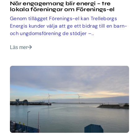
När engagemang blir energi – tre
lokala föreningar om Förenings-el
Genom tillägget Förenings-el kan Trelleborgs
Energis kunder välja att ge ett bidrag till en barn-
och ungdomsförening de stödjer –..
Läs mer